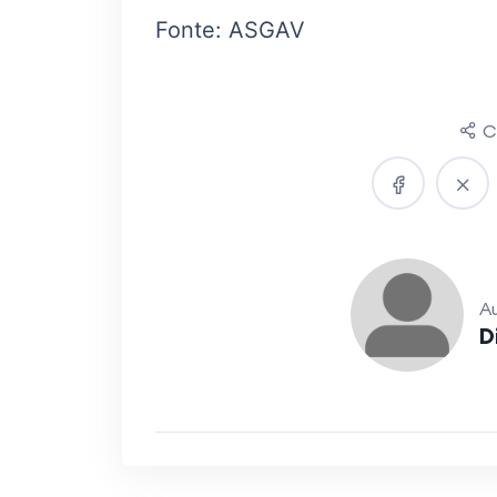
Fonte: ASGAV
C
Au
D